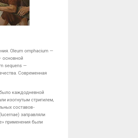
ения.
Oleum
omphacium
—
 основной
um
sequens
—
ачества. Современная
о было каждодневной
али изогнутым стригилем,
льных составов-
(
lucernae
) заправляли
ие» применения были