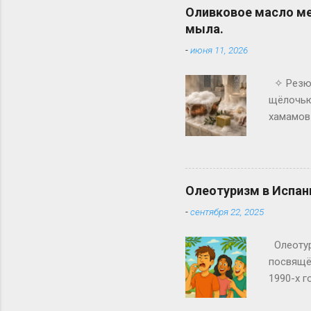
Оливковое масло ме
мыла.
-
июня 11, 2026
✧ Резюм
щёлочью.
хамамов 
идеальн
его осн
что олив
самых р
Олеотуризм в Испан
-
сентября 22, 2025
Олеотури
посвящён
1990-х 
поколени