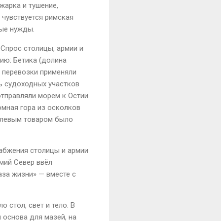
жарка и тушение,
 чувствуется римская
ные нужды.
.
Спрос столицы, армии и
ию: Бетика (долина
 перевозки применяли
ь судоходных участков
отправляли морем к Остии
омная гора из осколков
елевым товаром было
набжения столицы и армии
имий Север ввёл
аза жизни» — вместе с
 стол, свет и тело. В
и основа для мазей, на