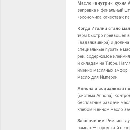
Масло «внутри»: кухня 
заправка и финальный штр
«экономика качества»: п
Когда Италии стало мал
терм быстро превзошёл в
Гвадалквивира) и долина
специальные пузатые ма
рек; содержимое клеймил
и складам на Тибре. Нагл
именно масляных амфор, 
масло для Империи.
Аннона и социальная п
(система
Annona
), контр
бесплатные раздачи масл
хлебом и вином масло за
Заключение.
Римляне ду
лампах — городской вечер