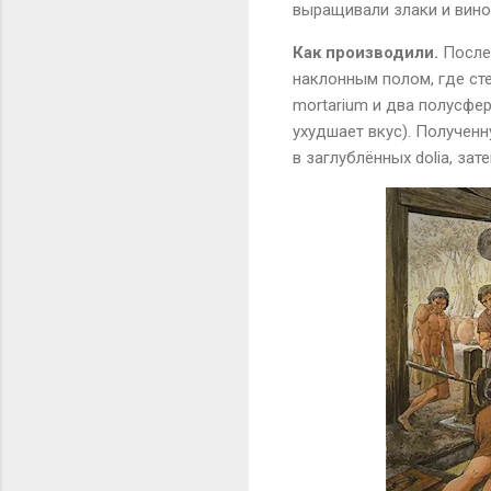
выращивали злаки и вино
Как производили.
После
наклонным полом, где ст
mortarium
и два полусфе
ухудшает вкус). Получен
в заглублённых
dolia
, зат