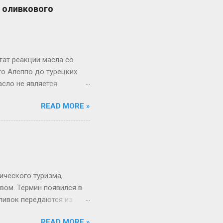
а оливкового
ат реакции масла со
го Алеппо до турецких
асло не является
альные свойства сделали
READ MORE »
 история показывает,
, находя своё место в
мического туризма,
вом. Термин появился в
ливок передаются из
 более популярным и
READ MORE »