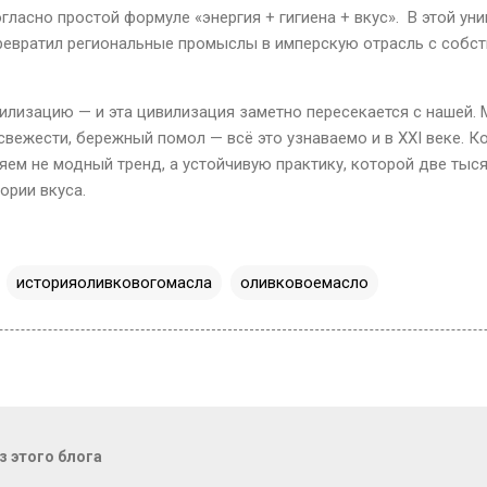
огласно простой формуле «энергия + гигиена + вкус».
В этой ун
ревратил региональные промыслы в имперскую отрасль с собст
илизацию — и эта цивилизация заметно пересекается с нашей. 
 свежести, бережный помол — всё это узнаваемо и в
XXI
веке. К
яем не модный тренд, а устойчивую практику, которой две тыся
ории вкуса.
историяоливковогомасла
оливковоемасло
 этого блога