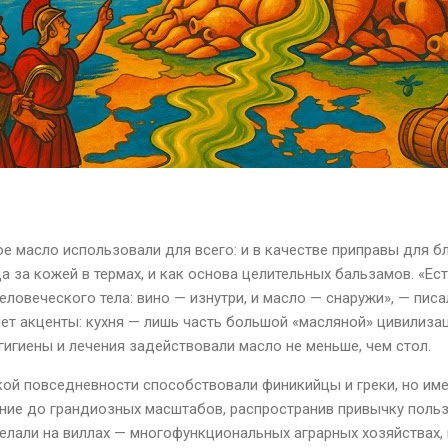
е масло использовали для всего: и в качестве приправы для б
а за кожей в термах, и как основа целительных бальзамов. «Ес
ловеческого тела: вино — изнутри, и масло — снаружи», — писа
ет акценты: кухня — лишь часть большой «масляной» цивилиза
 гигиены и лечения задействовали масло не меньше, чем стол.
ой повседневности способствовали финикийцы и греки, но им
ние до грандиозных масштабов, распространив привычку польз
елали на виллах — многофункциональных аграрных хозяйствах,