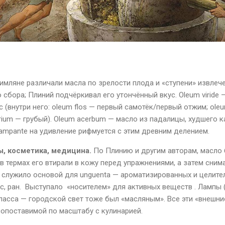
имляне различали масла по зрелости плода и «ступени» извлеч
о сбора; Плиний подчёркивал его утончённый вкус.
Oleum
viride
—
 (внутри него:
oleum
flos
— первый самотёк/первый отжим;
ole
rium
— грубый).
Oleum
acerbum
— масло из падалицы, худшего к
ampante
на удивление рифмуется с этим древним делением.
ы, косметика, медицина.
По Плинию и другим авторам, масл
 в термах его втирали в кожу перед упражнениями, а затем сним
о служило основой для
unguenta
— ароматизированных и целите
с, ран.
Выступало
«носителем» для активных веществ . Лампы 
ласса — городской свет тоже был «масляным». Все эти «внешн
сопоставимой по масштабу с кулинарией.