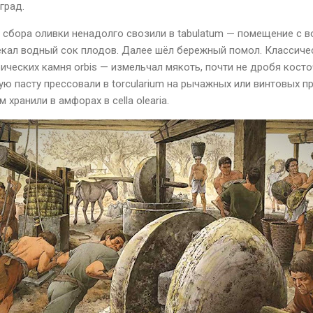
град.
 сбора оливки ненадолго свозили в
tabulatum
— помещение с в
екал водный сок плодов. Далее шёл бережный помол. Классич
рических камня
orbis
— измельчал мякоть, почти не дробя косточ
ную пасту прессовали в
torcularium
на рычажных или винтовых пр
ем хранили в амфорах в
cella
olearia
.