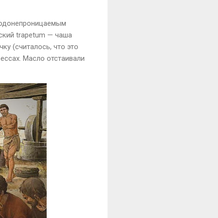
одонепроницаемым
еский
trapetum
— чаша
ку (считалось, что это
ессах. Масло отстаивали