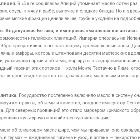
Апиция.
В «
De
re
coquinaria
» Апиций упоминает масло сотни раз: 
их, соусы к мясу и рыбе, выпечка и сладкие блюда. Но и здесь
ервые мягкие фракции ценили выше, грубые уходили на подсоб
о: Андалузская Бетика, и имперская «масляная логистика»
озможности италийских плантаций. Империя опёрлась на Испан
 Эбро превратились в по-настоящему промышленные зоны. Для
сляные амфоры, которые штамповали десятки мастерских вдол
и, указывали партии и объёмы, маршруты стандартизировалии 
ядный «архив» этих потоков — холм Монте Тестаччо в Риме: огр
наглядное свидетельство того, насколько массовым и многоц
олитика.
Государство постепенно включило масло в систему с
олируя контракты, объёмы и качество; позднее император Септ
а. Для северных провинций это стало маркером «римского обр
крепляло культурную и хозяйственную интеграцию.
мали об оливковом масле шире, чем мы привыкли: оно связывало
, в термах — ежедневная гигиена и уход, в аптеке — лекарство 