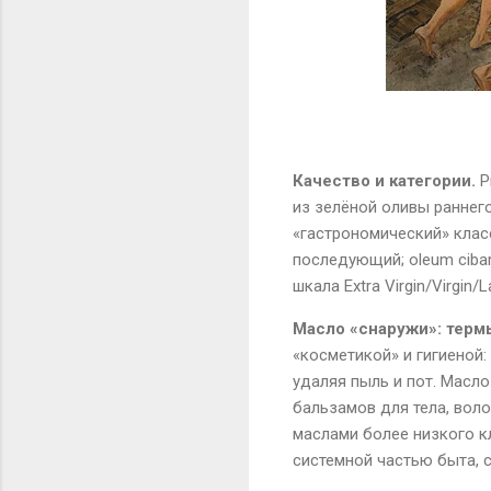
Качество и категории.
Р
из зелёной оливы раннег
«гастрономический» класс
последующий;
oleum
ciba
шкала
Extra
Virgin
/
Virgin
/
L
Масло «снаружи»: терм
«косметикой» и гигиеной:
удаляя пыль и пот. Масл
бальзамов для тела, воло
маслами более низкого к
системной частью быта, 