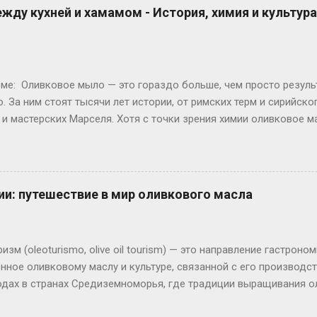
жду кухней и хамамом - История, химия и культур
е: Оливковое мыло — это гораздо больше, чем просто результ
 За ним стоят тысячи лет истории, от римских терм и сирийско
и мастерских Марселя. Хотя с точки зрения химии оливковое м
ым сырьём для мыловарения, его мягкость, доступность и уник
овой самых известных мыльных традиций Средиземноморья. Эта
ковое масло всегда было чем-то большим, чем продукт питания
азных сферах жизни человека.
ии: путешествие в мир оливкового масла
зм (oleoturismo, olive oil tourism) — это направление гастроно
ное оливковому маслу и культуре, связанной с его производст
годах в странах Средиземноморья, где традиции выращивания о
я в поколение. Сегодня олеотуризм в Испании становится всё