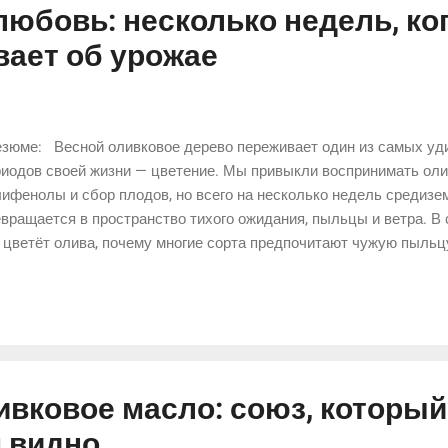
юбовь: несколько недель, ко
вает об урожае
зюме: Весной оливковое дерево переживает один из самых уд
иодов своей жизни — цветение. Мы привыкли воспринимать олив
ифенолы и сбор плодов, но всего на несколько недель средиз
вращается в пространство тихого ожидания, пыльцы и ветра. В 
 цветёт олива, почему многие сорта предпочитают чужую пыльц
ь играет ветер в опылении и почему именно в эти короткие вес
дьба будущего урожая. Через сочетание ботаники, средиземном
кой аллегории статья показывает оливу не только как сельскох
ак дерево, способное на свою особую «оливковую любовь».
ливковое масло: союз, которы
м видно