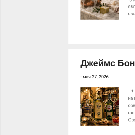
явл
св
ист
пит
Джеймс Бонд
-
мая 27, 2026
✦ 
на 
сов
гас
Сре
ма
зан