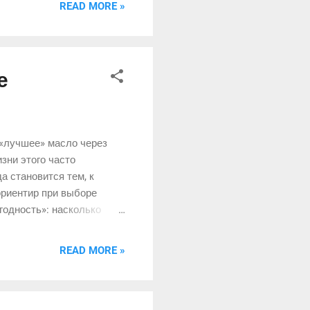
READ MORE »
е
 «лучшее» масло через
зни этого часто
а становится тем, к
ориентир при выборе
годность»: насколько
ухней, привычками и
.
READ MORE »