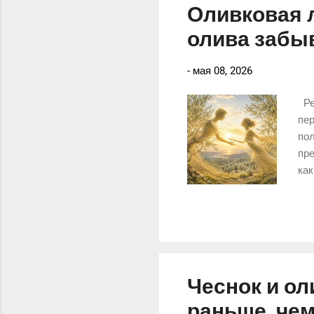
Оливковая л
олива забы
-
мая 08, 2026
Ре
пер
пол
пре
как
рол
су
лёг
и к
Чеснок и о
раньше, че