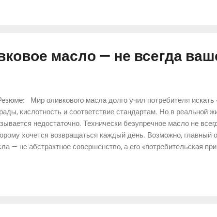
ько сопровождать напиток, но и менять его восприятие.
ковое масло — не всегда ваш
Резюме: Мир оливкового масла долго учил потребителя искать
рады, кислотность и соответствие стандартам. Но в реальной жи
зывается недостаточно. Технически безупречное масло не всегд
орому хочется возвращаться каждый день. Возможно, главный 
ла — не абстрактное совершенство, а его «потребительская при
с, интенсивность и характер масла совпадают именно с вашей к
ущением удовольствия. Не лучшее масло вообще, а ваше масло