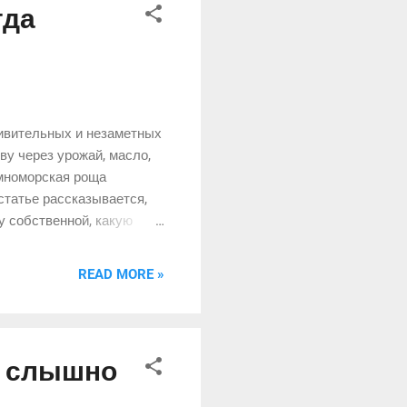
гда
ивительных и незаметных
у через урожай, масло,
емноморская роща
статье рассказывается,
у собственной, какую
енние дни часто решается
орской атмосферы и
READ MORE »
озяйственную культуру, но
й слышно