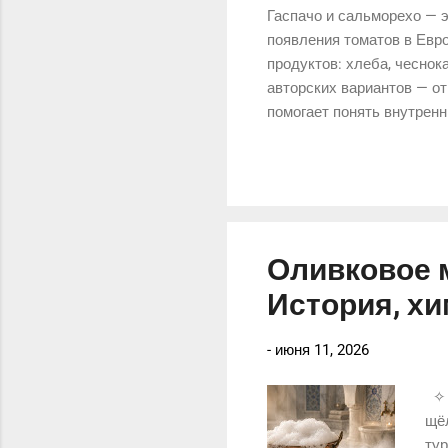
Гаспачо и сальморехо — 
появления томатов в Евро
продуктов: хлеба, чеснок
авторских вариантов — от
помогает понять внутренн
традиции и открывая новы
изотоником в истории. Зв
Современные изотоническ
веществ во время физичес
посмотреть на традиционн
Оливковое 
История, хи
-
июня 11, 2026
✧ 
щёл
тур