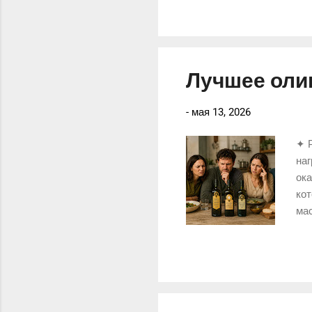
тол
Лучшее олив
-
мая 13, 2026
✦ 
наг
ока
кот
мас
вку
ощ