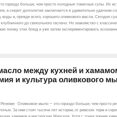
это гораздо больше, чем просто холодные томатные супы. Их ис
пе, а секрет долголетия заключается в удивительно удачном с
а, воды и, прежде всего, хорошего оливкового масла. Сегодня с
 клубничного до свекольного гаспачо. Но знакомство с классич
юю логику этих блюд и уже затем экспериментировать осознанн
е сочетания вкусов. Иногда можно встретить утверждение, что
учит как журналистское преувеличение, но за этой фразой скры
ие напитки созданы для того, чтобы восполнять потерю жидкос
ких нагрузок. Они содержат воду, соли и источник энергии в ви
ый гаспачо через эту призму, становится п...
масло между кухней и хамамом
мия и культура оливкового м
Резюме: Оливковое мыло — это гораздо больше, чем просто ре
очью. За ним стоят тысячи лет истории, от римских терм и сир
ецких хамамов и мастерских Марселя. Хотя с точки зрения хим