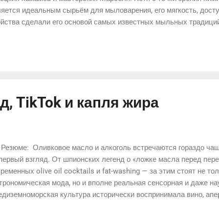
яется идеальным сырьём для мыловарения, его мягкость, дост
ойства сделали его основой самых известных мыльных традици
ория показывает, что оливковое масло всегда было чем-то бол
ания, находя своё место в самых разных сферах жизни человек
, TikTok и капля жира
Резюме: Оливковое масло и алкоголь встречаются гораздо чаще
первый взгляд. От шпионских легенд о «ложке масла перед пер
ременных olive oil cocktails и fat-washing — за этим стоят не то
трономическая мода, но и вполне реальная сенсорная и даже на
диземноморская культура исторически воспринимала вино, апер
сло как единую систему вкуса и образа жизни. А современные 
ово открыли то, что кухня Средиземноморья знала давно: хороше