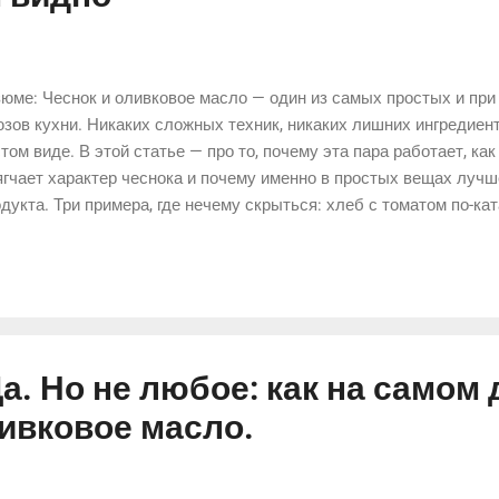
юме: Чеснок и оливковое масло — один из самых простых и пр
зов кухни. Никаких сложных техник, никаких лишних ингредиент
том виде. В этой статье — про то, почему эта пара работает, ка
гчает характер чеснока и почему именно в простых вещах лучш
дукта. Три примера, где нечему скрыться: хлеб с томатом по-ка
oli и его более доступная версия — чесночный майонез. Плюс н
ет, который меняет вкус сильнее, чем кажется.
а. Но не любое: как на самом 
ивковое масло.