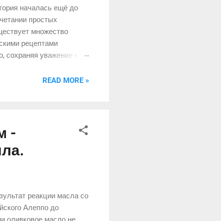
тория началась ещё до
очетании простых
уществует множество
ескими рецептами
о, сохраняя уважение к
 гаспачо был первым
вается любопытная идея.
READ MORE »
ти и минеральных
де углеводов. Если
 -
ыла.
зультат реакции масла со
ийского Алеппо до
ии оливковое масло не