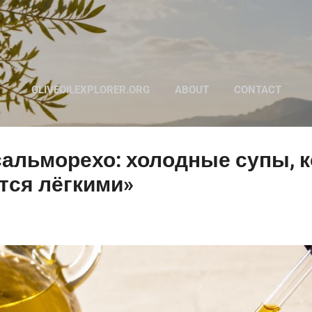
К основному контенту
OLIVEOILEXPLORER.ORG
ABOUT
CONTACT
сальморехо: холодные супы, 
тся лёгкими»