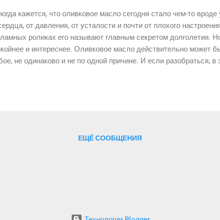
гда кажется, что оливковое масло сегодня стало чем-то вроде
сердца, от давления, от усталости и почти от плохого настроения
ламных роликах его называют главным секретом долголетия. Но
койнее и интереснее. Оливковое масло действительно может б
ое, не одинаково и не по одной причине. И если разобраться, в 
ные линии, о которых редко говорят вместе.
ЕЩЁ СООБЩЕНИЯ
Технологии Blogger