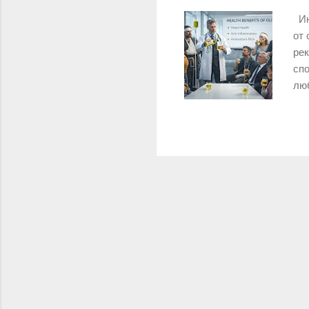
Ино
от 
рек
спо
люб
важ