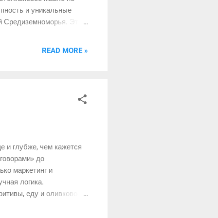
упность и уникальные
й Средиземноморья. Эта
ьшим, чем продукт
а.
READ MORE »
 и глубже, чем кажется
еговорами» до
лько маркетинг и
учная логика.
итивы, еду и оливковое
бармены неожиданно
е extra virgin может не