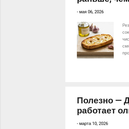
-
мая 06, 2026
Рез
сою
чис
смя
про
ali
сов
Полезно — Д
работает ол
-
марта 10, 2026