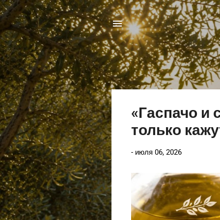
С
«Гаспачо и 
о
только кажу
о
б
-
июля 06, 2026
щ
е
н
и
я