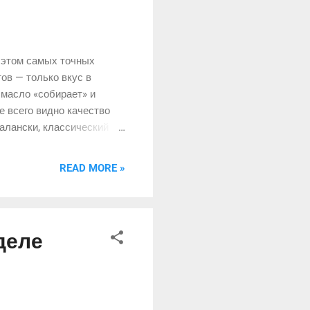
и этом самых точных
ов — только вкус в
к масло «собирает» и
е всего видно качество
талански, классический
ебольшой практический
READ MORE »
деле