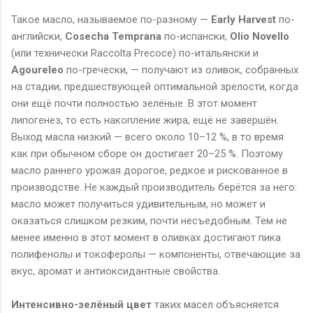
Такое масло, называемое по-разному —
Early
Harvest
по-
английски,
Cosecha
Temprana
по-испански,
Olio
Novello
(или технически
Raccolta
Precoce
) по-итальянски и
Agoureleo
по-гречески, — получают из оливок, собранных
на стадии, предшествующей оптимальной зрелости, когда
они ещё почти полностью зелёные. В этот момент
липогенез, то есть накопление жира, ещё не завершён.
Выход масла низкий — всего около 10–12 %, в то время
как при обычном сборе он достигает 20–25 %. Поэтому
масло раннего урожая дорогое, редкое и рискованное в
производстве. Не каждый производитель берётся за него:
масло может получиться удивительным, но может и
оказаться слишком резким, почти несъедобным. Тем не
менее именно в этот момент в оливках достигают пика
полифенолы и токоферолы — компоненты, отвечающие за
вкус, аромат и антиоксидантные свойства.
Интенсивно-зелёный цвет
таких масел объясняется