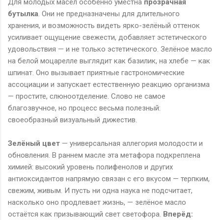
Для молодых масел особенно уместна
прозрачная
бутылка
. Они не предназначены для длительного
хранения, и возможность видеть ярко-зелёный оттенок
усиливает ощущение свежести, добавляет эстетического
удовольствия — и не только эстетического. Зелёное масло
на белой моцарелле выглядит как базилик, на хлебе — как
шпинат. Оно вызывает приятные гастрономические
ассоциации и запускает естественную реакцию организма
— простите, слюноотделение. Слово не самое
благозвучное, но процесс весьма полезный:
своеобразный визуальный дижестив.
Зелёный цвет
— универсальная аллегория молодости и
обновления. В раннем масле эта метафора подкреплена
химией: высокий уровень полифенолов и других
антиоксидантов напрямую связан с его вкусом — терпким,
свежим, живым. И пусть ни одна наука не подсчитает,
насколько оно продлевает жизнь, — зелёное масло
остаётся как призывающий свет светофора.
Вперёд: