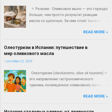
✧ Резюме: Оливковое мыло — это гораздо
больше, чем просто результат реакции
масла со щёлочью. За ним стоят тысячи лет
истории, от римских терм и сирийского
READ MORE »
Алеппо до турецких хамамов и мастерских
Марселя. Хотя с точки зрения химии
оливковое масло не является идеальным
Олеотуризм в Испании: путешествие в
сырьём для мыловарения, его мягкость,
мир оливкового масла
доступность и уникальные свойства
-
сентября 22, 2025
сделали его основой самых известных
мыльных традиций Средиземноморья. Эта
Олеотуризм (oleoturismo, olive oil tourism) —
история показывает, что оливковое масло
это направление гастрономического
всегда было чем-то большим, чем продукт
туризма, посвящённое оливковому маслу и
питания, находя своё место в самых разных
культуре, связанной с его производством.
сферах жизни человека.
READ MORE »
Термин появился в 1990-х годах в странах
Средиземноморья, где традиции
выращивания оливок передаются из
История столовых оливок: от древности