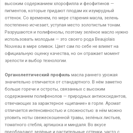
высоким содержанием хлорофилла и феофитинов —
пигментов, которые придают плодам их изумрудный
оттенок. Со временем, по мере старения масла, зелень
постепенно исчезает, уступая место золотистым тонам.
Разрушаются и полифенолы, поэтому зелёное масло нужно
использовать молодым — это своего рода
Beaujolais
Nouveau
в мире оливок. Цвет сам по себе не влияет на
официальную оценку качества, но он отражает момент
зрелости и выбор технологии.
Органолептический профиль
масла раннего урожая
значительно отличается от стандартного. В нём заметно
больше горечи и остроты, связанных с высоким
содержанием полифенолов — природных антиоксидантов,
отвечающих за характерное «щипание» в горле. Аромат
отличается интенсивностью и сложностью: в нём можно
уловить ноты свежескошенной травы, зелёных листьев,
томатного стебля, артишока и миндаля. Во вкусе
преобладают зелёные и растительные оттенки, часто с