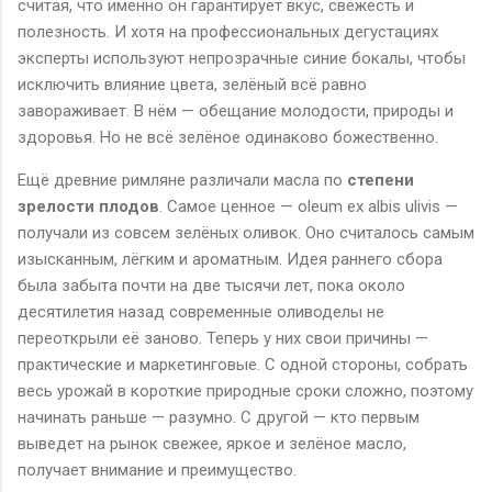
считая, что именно он гарантирует вкус, свежесть и
полезность. И хотя на профессиональных дегустациях
эксперты используют непрозрачные синие бокалы, чтобы
исключить влияние цвета, зелёный всё равно
завораживает. В нём — обещание молодости, природы и
здоровья. Но не всё зелёное одинаково божественно.
Ещё древние римляне различали масла по
степени
зрелости плодов
. Самое ценное —
oleum
ex
albis
ulivis
—
получали из совсем зелёных оливок. Оно считалось самым
изысканным, лёгким и ароматным. Идея раннего сбора
была забыта почти на две тысячи лет, пока около
десятилетия назад современные оливоделы не
переоткрыли её заново. Теперь у них свои причины —
практические и маркетинговые. С одной стороны, собрать
весь урожай в короткие природные сроки сложно, поэтому
начинать раньше — разумно. С другой — кто первым
выведет на рынок свежее, яркое и зелёное масло,
получает внимание и преимущество.