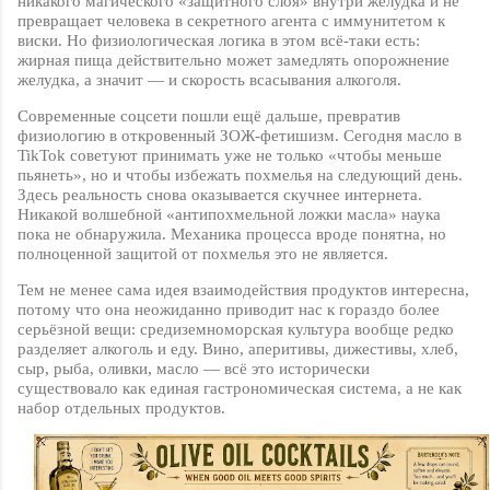
никакого магического «защитного слоя» внутри желудка и не
превращает человека в секретного агента с иммунитетом к
виски. Но физиологическая логика в этом всё-таки есть:
жирная пища действительно может замедлять опорожнение
желудка, а значит — и скорость всасывания алкоголя.
Современные соцсети пошли ещё дальше, превратив
физиологию в откровенный ЗОЖ-фетишизм. Сегодня масло в
TikTok
советуют принимать уже не только «чтобы меньше
пьянеть», но и чтобы избежать похмелья на следующий день.
Здесь реальность снова оказывается скучнее интернета.
Никакой волшебной «антипохмельной ложки масла» наука
пока не обнаружила. Механика процесса вроде понятна, но
полноценной защитой от похмелья это не является.
Тем не менее сама идея взаимодействия продуктов интересна,
потому что она неожиданно приводит нас к гораздо более
серьёзной вещи: средиземноморская культура вообще редко
разделяет алкоголь и еду. Вино, аперитивы, дижестивы, хлеб,
сыр, рыба, оливки, масло — всё это исторически
существовало как единая гастрономическая система, а не как
набор отдельных продуктов.