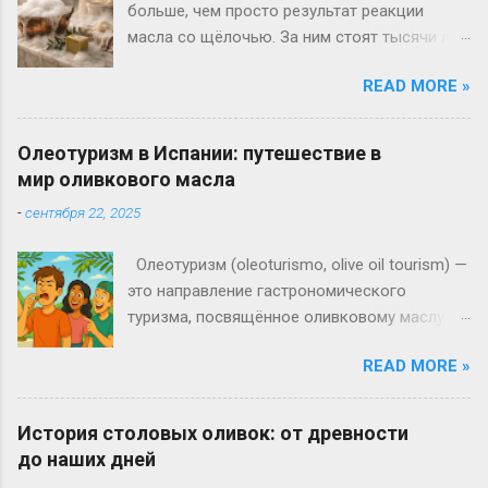
больше, чем просто результат реакции
масла со щёлочью. За ним стоят тысячи лет
истории, от римских терм и сирийского
READ MORE »
Алеппо до турецких хамамов и мастерских
Марселя. Хотя с точки зрения химии
оливковое масло не является идеальным
Олеотуризм в Испании: путешествие в
сырьём для мыловарения, его мягкость,
мир оливкового масла
доступность и уникальные свойства
-
сентября 22, 2025
сделали его основой самых известных
мыльных традиций Средиземноморья. Эта
Олеотуризм (oleoturismo, olive oil tourism) —
история показывает, что оливковое масло
это направление гастрономического
всегда было чем-то большим, чем продукт
туризма, посвящённое оливковому маслу и
питания, находя своё место в самых разных
культуре, связанной с его производством.
сферах жизни человека.
READ MORE »
Термин появился в 1990-х годах в странах
Средиземноморья, где традиции
выращивания оливок передаются из
История столовых оливок: от древности
поколения в поколение. Сегодня
до наших дней
олеотуризм в Испании становится всё более