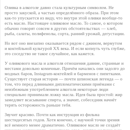
Оливка в алкоголе давно стала культурным символом. Не
просто закуской, а частью определённого образа. При этом
как-то упускается из виду, что внутри этой оливки вообще-то
есть масло. Настоящее оливковое масло. То самое, о котором
обычно говорят совсем в других обстоятельствах — хлеб,
рыба, салаты, полифенолы, сорта, ранний урожай, дегустации.
Но вот оно внезапно оказывается рядом с джином, вермутом
и коктейльной культурой
XX
века. И если копнуть чуть глубже,
это соседство не такое случайное, как кажется.
У оливкового масла и алкоголя отношения давние, странные и
местами довольно комичные. Причём начались они задолго до
модных баров,
Instagram
-коктейлей и барменов с пипетками.
Существует старая история — почти шпионская легенда — о
том, что перед длинными дипломатическими приёмами с
неизбежным употреблением алкоголя некоторые люди
специально принимали ложку масла. Идея была простой: жир
замедляет всасывание спирта, а значит, собеседник начнёт
терять осторожность раньше тебя.
Звучит красиво. Почти как инструкция из фильма
шестидесятых годов. Хотя конечно, с научной точки зрения
всё немного менее драматично. Оливковое масло не создаёт