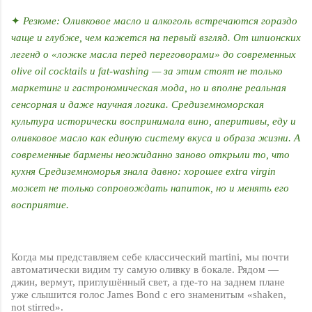
✦
Резюме:
Оливковое масло и алкоголь встречаются гораздо
чаще и глубже, чем кажется на первый взгляд. От шпионских
легенд о «ложке масла перед переговорами» до современных
olive oil cocktails и fat-washing — за этим стоят не только
маркетинг и гастрономическая мода, но и вполне реальная
сенсорная и даже научная логика. Средиземноморская
культура исторически воспринимала вино, аперитивы, еду и
оливковое масло как единую систему вкуса и образа жизни. А
современные бармены неожиданно заново открыли то, что
кухня Средиземноморья знала давно: хорошее extra virgin
может не только сопровождать напиток, но и менять его
восприятие.
Когда мы представляем себе классический
martini
, мы почти
автоматически видим ту самую оливку в бокале. Рядом —
джин, вермут, приглушённый свет, а где-то на заднем плане
уже слышится голос
James
Bond
с его знаменитым «
shaken
,
not
stirred
».