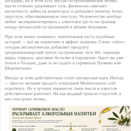
абсурдно, но в этом есть чистая гастрономическая логика:
масло отлично удерживает соль, физически смягчает
кислотность лайма на рецепторах и добавляет напитку более
округлую, обволакивающую текстуру. Человечество вообще
любит экспериментировать с алкоголем где-то на границе
между интересной гастрономией и лёгким безумием.
При этом важно понимать: значительная часть подобных
историй — всё же маркетинг и эффект новизны. Слово «
olive
»
сегодня автоматически добавляет продукту
средиземноморский ореол: гастрономия,
slow
life
, хорошие
жиры, террасы, красивые бутылки и ощущение, будто вы уже
почти в Тоскане, даже если сидите в терминале Пулково или
Шереметьево.
Иногда за этим действительно стоит интересная идея. Иногда
— просто желание продать очередной
Mediterranean
craft
experience
. Но в лучших вариантах связь масла и алкоголя
действительно работает. Не как модный трюк из соцсетей, а
как сенсорная логика.