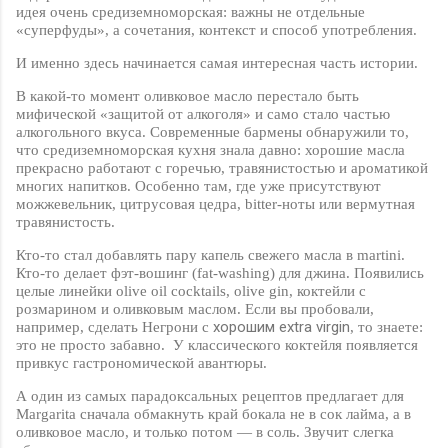
идея очень средиземноморская: важны не отдельные
«суперфуды», а сочетания, контекст и способ употребления.
И именно здесь начинается самая интересная часть истории.
В какой-то момент оливковое масло перестало быть
мифической «защитой от алкоголя» и само стало частью
алкогольного вкуса. Современные бармены обнаружили то,
что средиземноморская кухня знала давно: хорошие масла
прекрасно работают с горечью, травянистостью и ароматикой
многих напитков. Особенно там, где уже присутствуют
можжевельник, цитрусовая цедра,
bitter
-ноты или вермутная
травянистость.
Кто-то стал добавлять пару капель свежего масла в
martini
.
Кто-то делает фэт-вошинг (
fat
-
washing
) для джина. Появились
целые линейки
olive
oil
cocktails
,
olive
gin
, коктейли с
розмарином и оливковым маслом. Если вы пробовали,
хорошим
extra
virgin
например, сделать Негрони с
, то знаете:
это не просто забавно.
У классического коктейля появляется
привкус гастрономической авантюры.
А один из самых парадоксальных рецептов предлагает для
Margarita
сначала обмакнуть край бокала не в сок лайма, а в
оливковое масло, и только потом — в соль. Звучит слегка