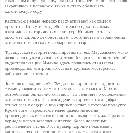
такой золы получали соду, или
sosa
. Позднее именно это слово
закрепилось в испанском языке и стало обозначать
каустическую соду.
Кастильское мыло нередко рассматривают как символ
простоты. По сути, это действительно одна из самых
лаконичных исторических рецептур. Но именно такая
простота хорошо демонстрирует достоинства и ограничения
оливкового масла как мыловаренного сырья.
Французская история пошла другим путём. Марсельское мыло
развивалось уже в условиях активной торговли и постепенной
индустриализации. Именно здесь появились стандарты
производства, контроль качества и крупные мастерские,
работавшие на экспорт.
Знаменитая надпись «72 %» до сих пор остаётся одним из
самых узнаваемых элементов марсельского мыла. Многие
потребители ошибочно считают, что речь идёт о содержании
оливкового масла. На самом деле исторически эта цифра
относилась к содержанию жирных кислот в готовом продукте.
Кроме того, марсельское мыло далеко не всегда
производилось исключительно из оливкового масла. В разные
периоды использовались и другие, более доступные
растительные масла. Этот пример хорошо показывает,
насколько тесно в истории мыла переплетаются химия,