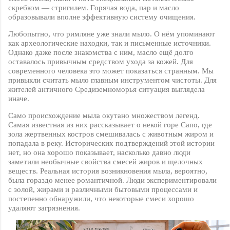
скребком — стригилем. Горячая вода, пар и масло
образовывали вполне эффективную систему очищения.
Любопытно, что римляне уже знали мыло. О нём упоминают
как археологические находки, так и письменные источники.
Однако даже после знакомства с ним, масло ещё долго
оставалось привычным средством ухода за кожей. Для
современного человека это может показаться странным. Мы
привыкли считать мыло главным инструментом чистоты. Для
жителей античного Средиземноморья ситуация выглядела
иначе.
Само происхождение мыла окутано множеством легенд.
Самая известная из них рассказывает о некой горе Сапо, где
зола жертвенных костров смешивалась с животным жиром и
попадала в реку. Исторических подтверждений этой истории
нет, но она хорошо показывает, насколько давно люди
заметили необычные свойства смесей жиров и щелочных
веществ. Реальная история возникновения мыла, вероятно,
была гораздо менее романтичной. Люди экспериментировали
с золой, жирами и различными бытовыми процессами и
постепенно обнаружили, что некоторые смеси хорошо
удаляют загрязнения.