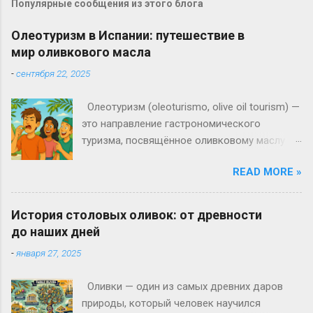
Популярные сообщения из этого блога
Олеотуризм в Испании: путешествие в
мир оливкового масла
-
сентября 22, 2025
Олеотуризм (oleoturismo, olive oil tourism) —
это направление гастрономического
туризма, посвящённое оливковому маслу и
культуре, связанной с его производством.
READ MORE »
Термин появился в 1990-х годах в странах
Средиземноморья, где традиции
выращивания оливок передаются из
История столовых оливок: от древности
поколения в поколение. Сегодня
до наших дней
олеотуризм в Испании становится всё более
-
января 27, 2025
популярным и привлекает путешественников
со всего мира. От дерева до стола: опыт
Оливки — один из самых древних даров
погружения Олеотуризм — это не только
природы, который человек научился
экскурсия, но и возможность пройти весь