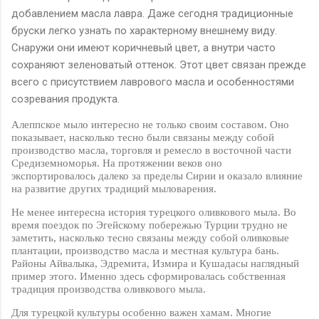
добавлением масла лавра. Даже сегодня традиционные
бруски легко узнать по характерному внешнему виду.
Снаружи они имеют коричневый цвет, а внутри часто
сохраняют зеленоватый оттенок. Этот цвет связан прежде
всего с присутствием лаврового масла и особенностями
созревания продукта.
Алеппское мыло интересно не только своим составом. Оно
показывает, насколько тесно были связаны между собой
производство масла, торговля и ремесло в восточной части
Средиземноморья. На протяжении веков оно
экспортировалось далеко за пределы Сирии и оказало влияние
на развитие других традиций мыловарения.
Не менее интересна история турецкого оливкового мыла. Во
время поездок по Эгейскому побережью Турции трудно не
заметить, насколько тесно связаны между собой оливковые
плантации, производство масла и местная культура бань.
Районы Айвалыка, Эдремита, Измира и Кушадасы наглядный
пример этого. Именно здесь сформировалась собственная
традиция производства оливкового мыла.
Для турецкой культуры особенно важен хамам. Многие