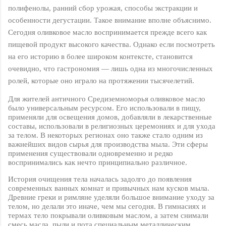
полифенолы, ранний сбор урожая, способы экстракции и
особенности дегустации. Такое внимание вполне объяснимо.
Сегодня оливковое масло воспринимается прежде всего как
пищевой продукт высокого качества. Однако если посмотреть
на его историю в более широком контексте, становится
очевидно, что гастрономия — лишь одна из многочисленных
ролей, которые оно играло на протяжении тысячелетий.
Для жителей античного Средиземноморья оливковое масло
было универсальным ресурсом. Его использовали в пищу,
применяли для освещения домов, добавляли в лекарственные
составы, использовали в религиозных церемониях и для ухода
за телом. В некоторых регионах оно также стало одним из
важнейших видов сырья для производства мыла. Эти сферы
применения существовали одновременно и редко
воспринимались как нечто принципиально различное.
История очищения тела началась задолго до появления
современных ванных комнат и привычных нам кусков мыла.
Древние греки и римляне уделяли большое внимание уходу за
телом, но делали это иначе, чем мы сегодня. В гимнасиях и
термах тело покрывали оливковым маслом, а затем снимали
смесь масла, пыли и пота специальным металлическим