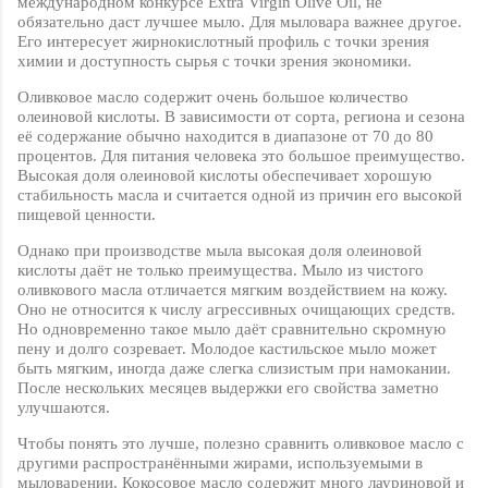
международном конкурсе
Extra
Virgin
Olive
Oil
, не
обязательно даст лучшее мыло. Для мыловара важнее другое.
Его интересует жирнокислотный профиль с точки зрения
химии и доступность сырья с точки зрения экономики.
Оливковое масло содержит очень большое количество
олеиновой кислоты. В зависимости от сорта, региона и сезона
её содержание обычно находится в диапазоне от 70 до 80
процентов. Для питания человека это большое преимущество.
Высокая доля олеиновой кислоты обеспечивает хорошую
стабильность масла и считается одной из причин его высокой
пищевой ценности.
Однако при производстве мыла высокая доля олеиновой
кислоты даёт не только преимущества. Мыло из чистого
оливкового масла отличается мягким воздействием на кожу.
Оно не относится к числу агрессивных очищающих средств.
Но одновременно такое мыло даёт сравнительно скромную
пену и долго созревает. Молодое кастильское мыло может
быть мягким, иногда даже слегка слизистым при намокании.
После нескольких месяцев выдержки его свойства заметно
улучшаются.
Чтобы понять это лучше, полезно сравнить оливковое масло с
другими распространёнными жирами, используемыми в
мыловарении. Кокосовое масло содержит много лауриновой и