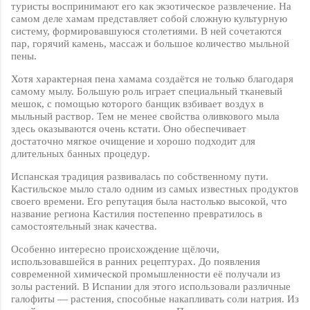
туристы воспринимают его как экзотическое развлечение. На
самом деле хамам представляет собой сложную культурную
систему, формировавшуюся столетиями. В ней сочетаются
пар, горячий камень, массаж и большое количество мыльной
пены.
Хотя характерная пена хамама создаётся не только благодаря
самому мылу. Большую роль играет специальный тканевый
мешок, с помощью которого банщик взбивает воздух в
мыльный раствор. Тем не менее свойства оливкового мыла
здесь оказываются очень кстати. Оно обеспечивает
достаточно мягкое очищение и хорошо подходит для
длительных банных процедур.
Испанская традиция развивалась по собственному пути.
Кастильское мыло стало одним из самых известных продуктов
своего времени. Его репутация была настолько высокой, что
название региона Кастилия постепенно превратилось в
самостоятельный знак качества.
Особенно интересно происхождение щёлочи,
использовавшейся в ранних рецептурах. До появления
современной химической промышленности её получали из
золы растений. В Испании для этого использовали различные
галофиты — растения, способные накапливать соли натрия. Из