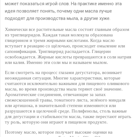
может показаться игрой слов. На практике именно эта
идея позволяет понять, почему одни масла лучше
подходят для производства мыла, а другие хуже.
Химически все растительные масла состоят главным образом
из триглицеридов. Каждая такая молекула образована
глицерином и тремя жирными кислотами. Когда масло
вступает в реакцию со щёлочью, происходит омыление или
сапонификация. Триглицерид распадается. Глицерин
освобождается. Жирные кислоты превращаются в соли натрия
или калия. Именно эти соли мы и называем мылом.
Если смотреть на процесс глазами дегустатора, возникает
неожиданная ситуация. Многие характеристики, которые
считаются исключительно важными для пищевого оливкового
масла, во время производства мыла теряют своё значение.
Ароматические соединения, отвечающие за запах
свежескошенной травы, томатного листа, зелёного миндаля
или артишока, в значительной степени изменяются или
разрушаются в щелочной среде. Полифенолы, столь важные
для дегустации и стабильности масла, также перестают играть
ту роль, которую они играют в пищевом продукте.
Поэтому масло, которое получает высокие оценки на