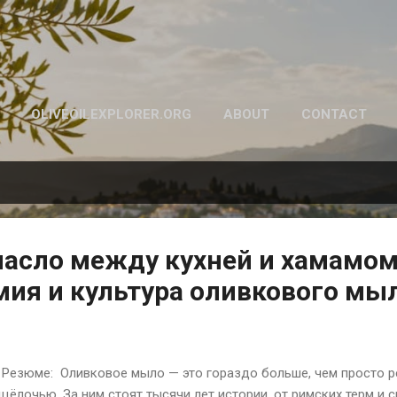
К основному контенту
OLIVEOILEXPLORER.ORG
ABOUT
CONTACT
асло между кухней и хамамом
мия и культура оливкового мыл
Резюме: Оливковое мыло — это гораздо больше, чем просто р
щёлочью. За ним стоят тысячи лет истории, от римских терм и 