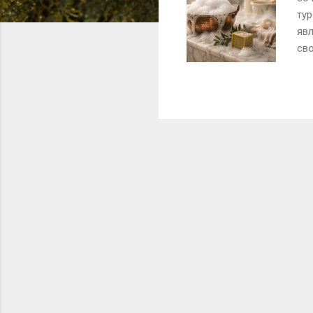
тур
яв
св
ист
пит