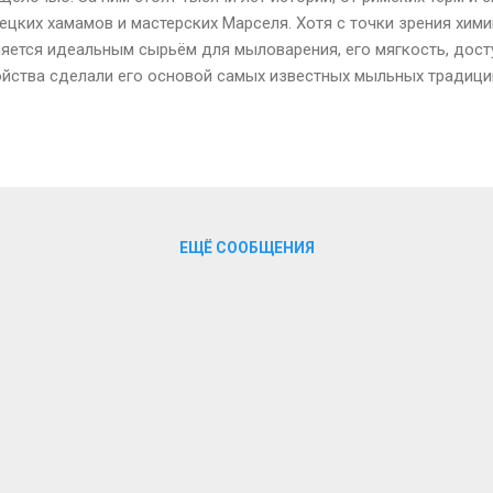
ецких хамамов и мастерских Марселя. Хотя с точки зрения хим
ляется идеальным сырьём для мыловарения, его мягкость, дост
ойства сделали его основой самых известных мыльных традиц
ория показывает, что оливковое масло всегда было чем-то бо
ания, находя своё место в самых разных сферах жизни человек
ЕЩЁ СООБЩЕНИЯ