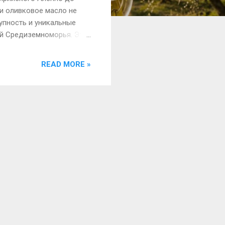
ии оливковое масло не
упность и уникальные
ий Средиземноморья. Эта
льшим, чем продукт
а.
READ MORE »