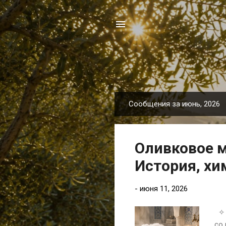
Сообщения за июнь, 2026
С
о
о
Оливковое м
б
щ
История, хи
е
н
-
июня 11, 2026
и
я
✧ 
со 