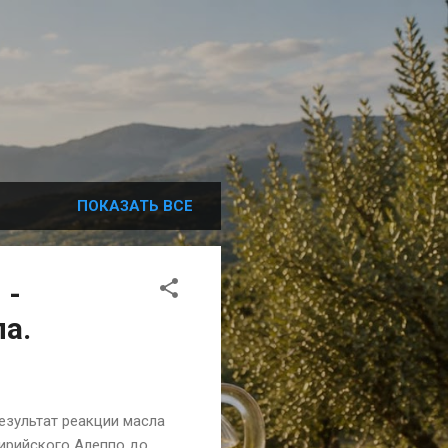
ПОКАЗАТЬ ВСЕ
 -
а.
езультат реакции масла
сирийского Алеппо до